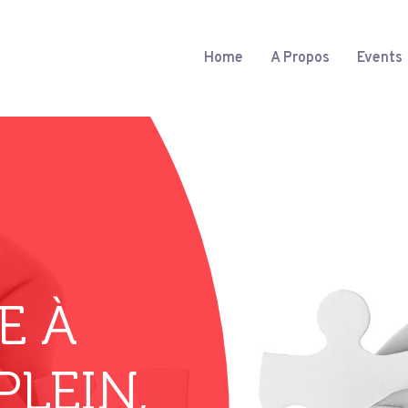
Home
A Propos
Events
E À
PLEIN,