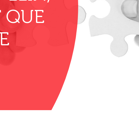
 QUE
E