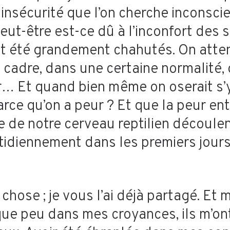
 insécurité que l’on cherche inconsci
peut-être est-ce dû à l’inconfort de
nt été grandement chahutés. On atten
le cadre, dans une certaine normalité
er… Et quand bien même on oserait s’
arce qu’on a peur ? Et que la peur e
ue de notre cerveau reptilien découle
otidiennement dans les premiers jour
e chose ; je vous l’ai déjà partagé. 
ue peu dans mes croyances, ils m’ont